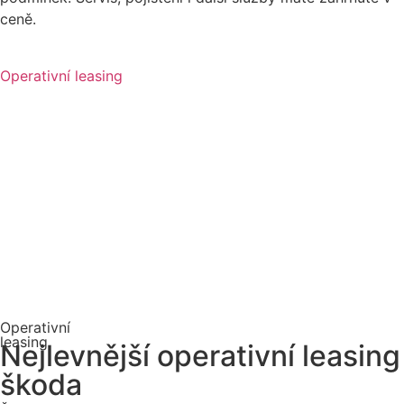
ceně.
Operativní leasing
Operativní
leasing
Nejlevnější operativní leasing
škoda