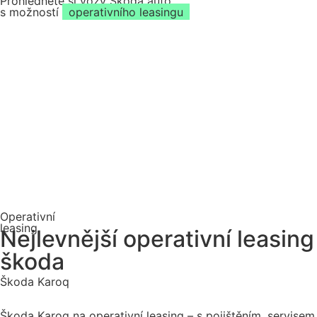
Prohlédněte si vozy Škoda auto
s možností
operativního leasingu
Operativní
leasing
Nejlevnější operativní leasing
škoda
Škoda Karoq
Škoda Karoq na operativní leasing – s pojištěním, servisem