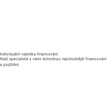
Individuální nabídka financování
Naši specialisté s vámi dohodnou nejvhodnější financování
a pojištění.