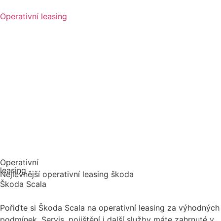
Operativní leasing
Operativní
leasing
Nejlevnější operativní leasing škoda
Škoda Scala
Pořiďte si Škoda Scala na operativní leasing za výhodných
podmínek. Servis, pojištění i další služby máte zahrnuté v